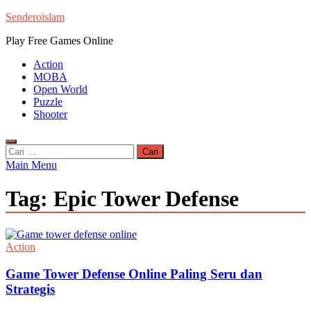
Skip
Senderoislam
to
Play Free Games Online
content
Action
MOBA
Open World
Puzzle
Shooter
Cari
untuk:
Main Menu
Tag:
Epic Tower Defense
Action
Game Tower Defense Online Paling Seru dan
Strategis