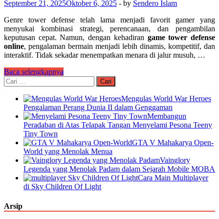
September 21, 2025
Oktober 6, 2025
-
by
Sendero Islam
Genre tower defense telah lama menjadi favorit gamer yang
menyukai kombinasi strategi, perencanaan, dan pengambilan
keputusan cepat. Namun, dengan kehadiran
game tower defense
online
, pengalaman bermain menjadi lebih dinamis, kompetitif, dan
interaktif. Tidak sekadar menempatkan menara di jalur musuh, …
Game
Baca selengkapnya
Tower
Cari
Defense
untuk:
Online
Mengulas World War Heroes
Paling
Pengalaman Perang Dunia II dalam Genggaman
Seru
Membangun
dan
Peradaban di Atas Telapak Tangan Menyelami Pesona Teeny
Strategis
Tiny Town
GTA V Mahakarya Open-
World yang Menolak Menua
Vainglory
Legenda yang Menolak Padam dalam Sejarah Mobile MOBA
Cara Main Multiplayer
di Sky Children Of Light
Arsip