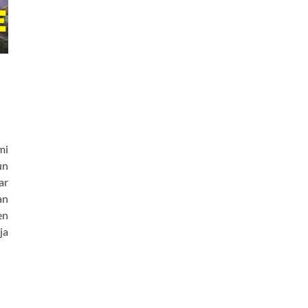
mi
un
ar
an
en
ja